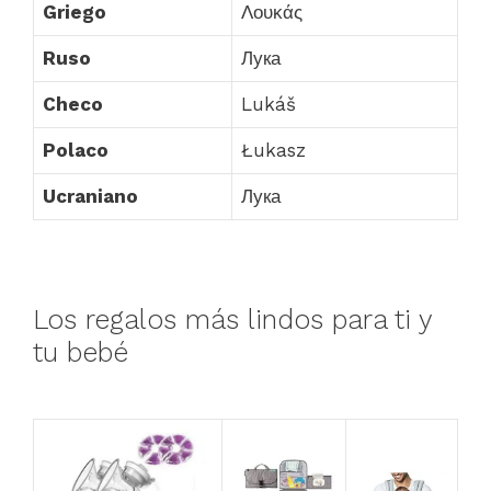
Griego
Λουκάς
Ruso
Лука
Checo
Lukáš
Polaco
Łukasz
Ucraniano
Лука
Los regalos más lindos para ti y
tu bebé