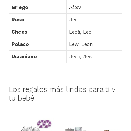
Griego
Λέων
Ruso
Лев
Checo
Leoš, Leo
Polaco
Lew, Leon
Ucraniano
Леон, Лев
Los regalos más lindos para ti y
tu bebé