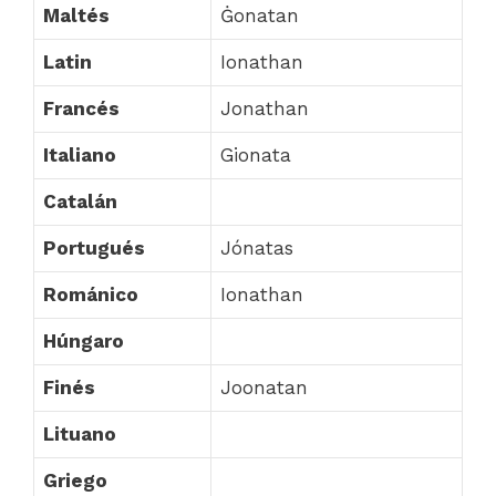
Maltés
Ġonatan
Latin
Ionathan
Francés
Jonathan
Italiano
Gionata
Catalán
Portugués
Jónatas
Románico
Ionathan
Húngaro
Finés
Joonatan
Lituano
Griego