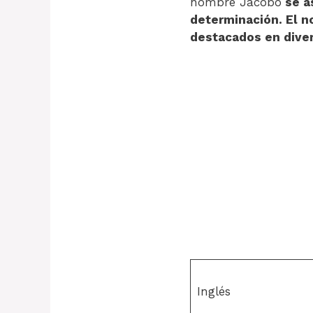
nombre Jacobo
se as
determinación. El n
destacados en dive
Inglés