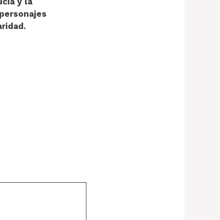
cia y la
 personajes
ridad.