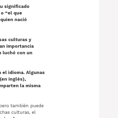
 o “el que
 quien nació
as culturas y
ran importancia
en luchó con un
 el idioma. Algunas
en inglés),
comparten la misma
, pero también puede
has culturas, el