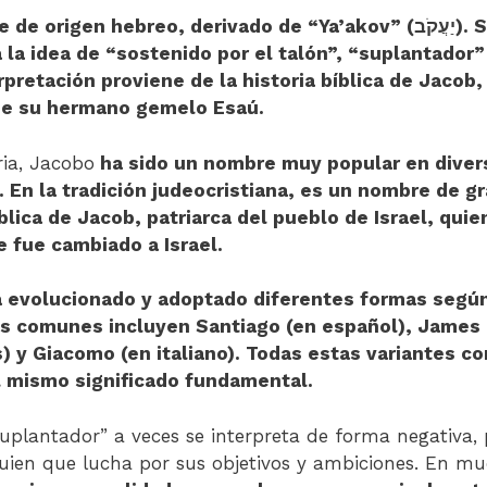
igen hebreo, derivado de “Ya’akov” (יַעֲקֹב). Su significado
a la idea de “sostenido por el talón”, “suplantador”
rpretación proviene de la historia bíblica de Jacob,
 de su hermano gemelo Esaú.
ria, Jacobo
ha sido un nombre muy popular en divers
 En la tradición judeocristiana, es un nombre de g
íblica de Jacob, patriarca del pueblo de Israel, qui
 fue cambiado a Israel.
 evolucionado y adoptado diferentes formas según
s comunes incluyen Santiago (en español), James (
) y Giacomo (en italiano). Todas estas variantes 
el mismo significado fundamental.
uplantador” a veces se interpreta de forma negativa
ien que lucha por sus objetivos y ambiciones. En muc