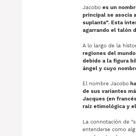
Jacobo
es un nombre de or
principal se asocia 
suplanta”. Esta inte
agarrando el talón
A lo largo de la histo
regiones del mundo.
debido a la figura b
ángel y cuyo nombre
El nombre Jacobo
ha
de sus variantes má
Jacques (en francés
raíz etimológica y 
La connotación de “s
entenderse como algu