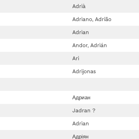
Adrià
Adriano, Adrião
Adrian
Andor, Adrián
Ari
Adrijonas
Адриан
Jadran ?
Adrian
Адріян