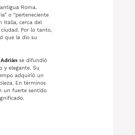
a antigua Roma.
ria” o “perteneciente
 Italia, cerca del
iudad. Por lo tanto,
d que le dio su
e
Adrián
se difundió
 y elegante. Su
tiempo adquirió un
obleza. En términos
n un fuerte sentido
gnificado.