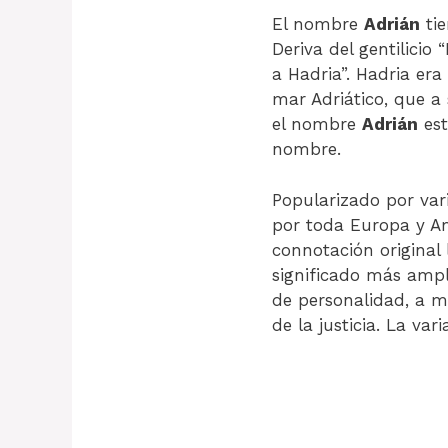
El nombre
Adrián
tie
Deriva del gentilicio
a Hadria”. Hadria era
mar Adriático, que a
el nombre
Adrián
est
nombre.
Popularizado por vari
por toda Europa y Am
connotación original 
significado más ampli
de personalidad, a me
de la justicia. La va