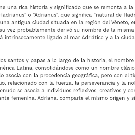
ne una rica historia y significado que se remonta a l
 “Hadrianus” o “Adrianus”, que significa “natural de Had
 una antigua ciudad situada en la región del Véneto, en
 su vez probablemente derivó su nombre de la misma c
á intrínsecamente ligado al mar Adriático y a la ciuda
os santos y papas a lo largo de la historia, el nombr
érica Latina, consolidándose como un nombre clásico
lo asocia con la procedencia geográfica, pero con el 
o, relacionado con la fuerza, la perseverancia y la n
nudo se asocia a individuos reflexivos, creativos y co
riante femenina, Adriana, comparte el mismo origen y si