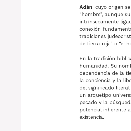
Adán
, cuyo origen se encuentra en e
“hombre”, aunque su
intrínsecamente ligada a “adamah” (אדמה), que signific
conexión fundamental
tradiciones judeocris
de tierra roja” o “el 
En la tradición bíbli
humanidad. Su nombr
dependencia de la ti
la conciencia y la li
del significado litera
un arquetipo universa
pecado y la búsqueda
potencial inherente a
existencia.