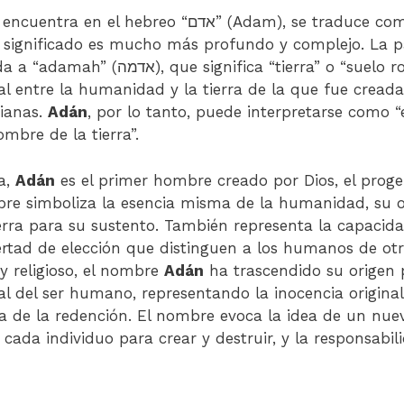
l hebreo “אדם” (Adam), se traduce comúnmente como
 significado es mucho más profundo y complejo. La p
a “tierra” o “suelo rojo”, sugiriendo una
 entre la humanidad y la tierra de la que fue creada
tianas.
Adán
, por lo tanto, puede interpretarse como “el
hombre de la tierra”.
ca,
Adán
es el primer hombre creado por Dios, el proge
e simboliza la esencia misma de la humanidad, su o
erra para su sustento. También representa la capacid
bertad de elección que distinguen a los humanos de ot
l y religioso, el nombre
Adán
ha trascendido su origen 
l del ser humano, representando la inocencia original,
 de la redención. El nombre evoca la idea de un nue
 cada individuo para crear y destruir, y la responsabil