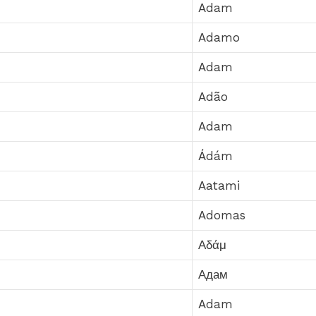
Adam
Adamo
Adam
Adão
Adam
Ádám
Aatami
Adomas
Αδάμ
Адам
Adam