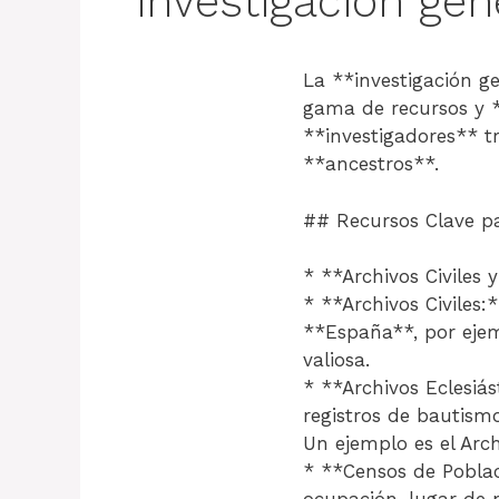
investigación gen
La **investigación 
gama de recursos y *
**investigadores** tr
**ancestros**.
## Recursos Clave pa
* **Archivos Civiles 
* **Archivos Civiles
**España**, por ejem
valiosa.
* **Archivos Eclesiás
registros de bautismo
Un ejemplo es el Arc
* **Censos de Poblac