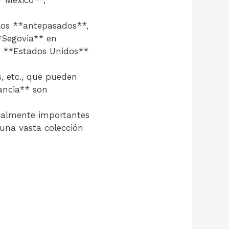
**México**,
e los **antepasados**,
**Segovia** en
n **Estados Unidos**
, etc., que pueden
rancia** son
cialmente importantes
 una vasta colección