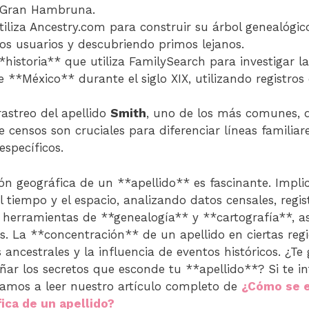
 Gran Hambruna.
iliza Ancestry.com para construir su árbol genealógi
ros usuarios y descubriendo primos lejanos.
historia** que utiliza FamilySearch para investigar la
 **México** durante el siglo XIX, utilizando registro
rastreo del apellido
Smith
, uno de los más comunes, 
e censos son cruciales para diferenciar líneas familia
específicos.
ión geográfica de un **apellido** es fascinante. Impli
l tiempo y el espacio, analizando datos censales, regist
n herramientas de **genealogía** y **cartografía**, 
. La **concentración** de un apellido en ciertas reg
 ancestrales y la influencia de eventos históricos. ¿T
ar los secretos que esconde tu **apellido**? Si te in
itamos a leer nuestro artículo completo de
¿Cómo se e
ica de un apellido?