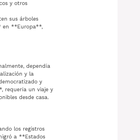
cos y otros
en sus árboles
* en **Europa**,
inalmente, dependía
alización y la
 democratizado y
, requería un viaje y
nibles desde casa.
ndo los registros
migró a **Estados